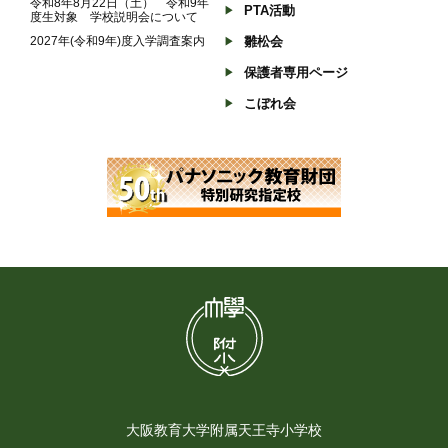
令和8年8月22日（土） 令和9年
PTA活動
度生対象 学校説明会について
2027年(令和9年)度入学調査案内
雛松会
保護者専用ページ
こぼれ会
大阪教育大学附属天王寺小学校