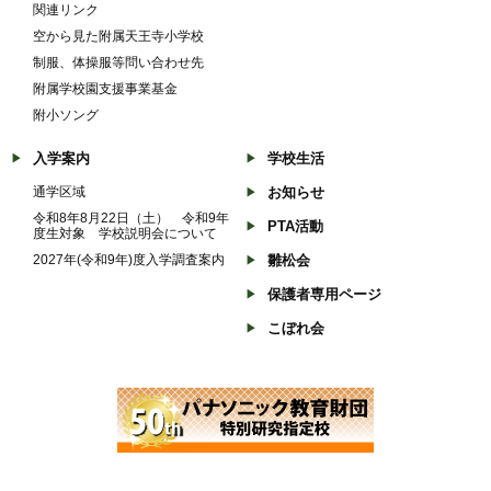
関連リンク
空から見た附属天王寺小学校
制服、体操服等問い合わせ先
附属学校園支援事業基金
附小ソング
入学案内
学校生活
通学区域
お知らせ
令和8年8月22日（土） 令和9年
PTA活動
度生対象 学校説明会について
2027年(令和9年)度入学調査案内
雛松会
保護者専用ページ
こぼれ会