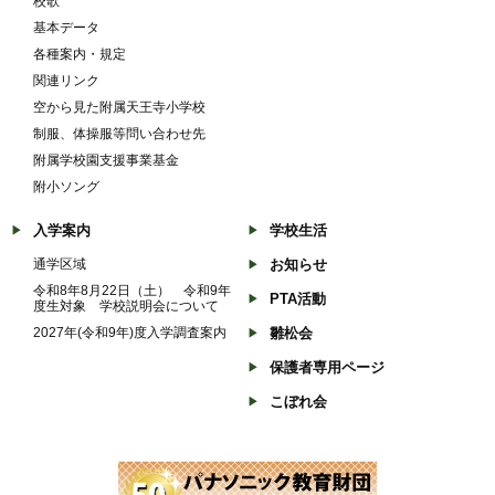
校歌
基本データ
各種案内・規定
関連リンク
空から見た附属天王寺小学校
制服、体操服等問い合わせ先
附属学校園支援事業基金
附小ソング
入学案内
学校生活
通学区域
お知らせ
令和8年8月22日（土） 令和9年
PTA活動
度生対象 学校説明会について
2027年(令和9年)度入学調査案内
雛松会
保護者専用ページ
こぼれ会