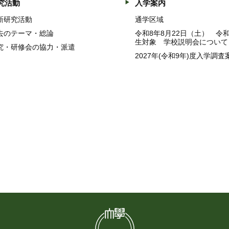
究活動
入学案内
新研究活動
通学区域
去のテーマ・総論
令和8年8月22日（土） 令
生対象 学校説明会について
究・研修会の協力・派遣
2027年(令和9年)度入学調査