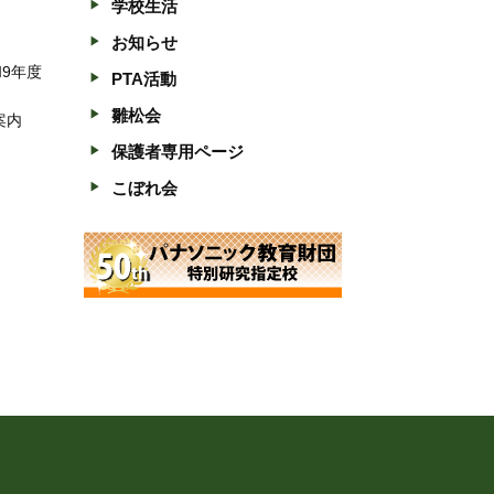
学校生活
お知らせ
和9年度
PTA活動
雛松会
案内
保護者専用ページ
こぼれ会