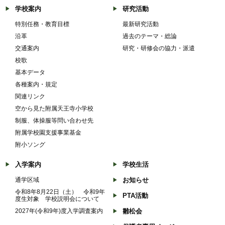
学校案内
研究活動
特別任務・教育目標
最新研究活動
沿革
過去のテーマ・総論
交通案内
研究・研修会の協力・派遣
校歌
基本データ
各種案内・規定
関連リンク
空から見た附属天王寺小学校
制服、体操服等問い合わせ先
附属学校園支援事業基金
附小ソング
入学案内
学校生活
通学区域
お知らせ
令和8年8月22日（土） 令和9年
PTA活動
度生対象 学校説明会について
2027年(令和9年)度入学調査案内
雛松会