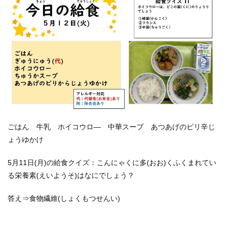
ごはん 牛乳 ホイコウロ― 中華スープ あつあげのピリ辛じ
ょうゆかけ
5月11日(月)の給食クイズ：こんにゃくに多(おお)くふくまれてい
る栄養素(えいようそ)はなにでしょう？
答え⇒食物繊維(しょくもつせんい)