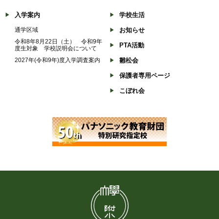
入学案内
学校生活
通学区域
お知らせ
令和8年8月22日（土） 令和9年
PTA活動
度生対象 学校説明会について
2027年(令和9年)度入学調査案内
雛松会
保護者専用ページ
こぼれ会