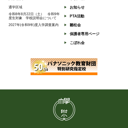
通学区域
お知らせ
令和8年8月22日（土） 令和9年
PTA活動
度生対象 学校説明会について
2027年(令和9年)度入学調査案内
雛松会
保護者専用ページ
こぼれ会