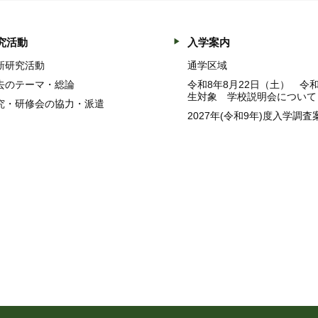
究活動
入学案内
新研究活動
通学区域
去のテーマ・総論
令和8年8月22日（土） 令
生対象 学校説明会について
究・研修会の協力・派遣
2027年(令和9年)度入学調査