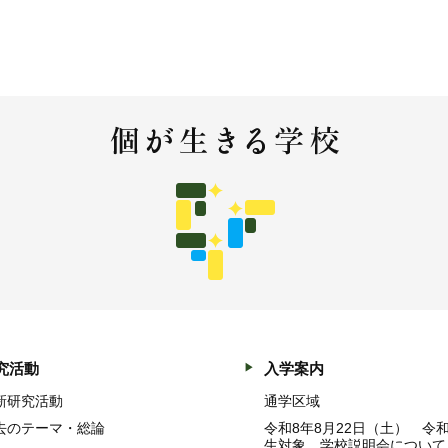
究活動
入学案内
新研究活動
通学区域
去のテーマ・総論
令和8年8月22日（土） 令
生対象 学校説明会について