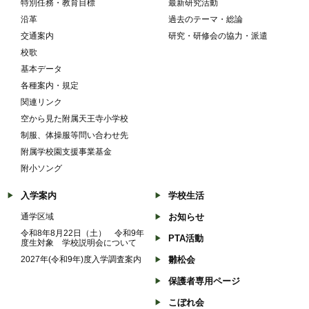
特別任務・教育目標
最新研究活動
沿革
過去のテーマ・総論
交通案内
研究・研修会の協力・派遣
校歌
基本データ
各種案内・規定
関連リンク
空から見た附属天王寺小学校
制服、体操服等問い合わせ先
附属学校園支援事業基金
附小ソング
入学案内
学校生活
通学区域
お知らせ
令和8年8月22日（土） 令和9年
PTA活動
度生対象 学校説明会について
2027年(令和9年)度入学調査案内
雛松会
保護者専用ページ
こぼれ会