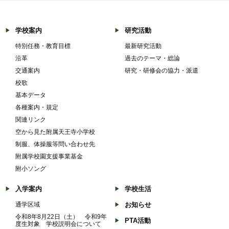
学校案内
研究活動
特別任務・教育目標
最新研究活動
沿革
過去のテーマ・総論
交通案内
研究・研修会の協力・派遣
校歌
基本データ
各種案内・規定
関連リンク
空から見た附属天王寺小学校
制服、体操服等問い合わせ先
附属学校園支援事業基金
附小ソング
入学案内
学校生活
通学区域
お知らせ
令和8年8月22日（土） 令和9年
PTA活動
度生対象 学校説明会について