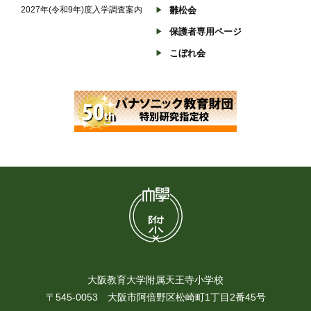
2027年(令和9年)度入学調査案内
雛松会
保護者専用ページ
こぼれ会
大阪教育大学附属天王寺小学校
〒545-0053 大阪市阿倍野区松崎町1丁目2番45号