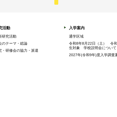
究活動
入学案内
新研究活動
通学区域
去のテーマ・総論
令和8年8月22日（土） 令
生対象 学校説明会について
究・研修会の協力・派遣
2027年(令和9年)度入学調査