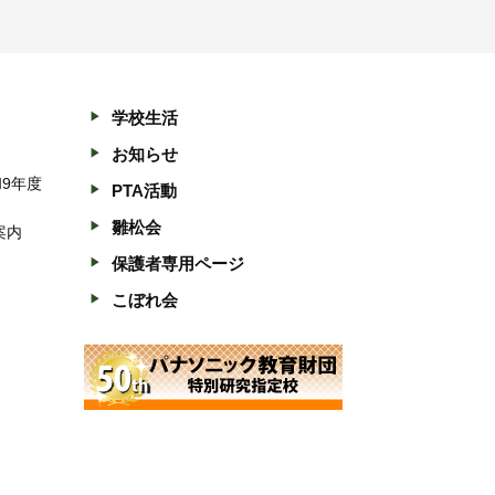
学校生活
お知らせ
和9年度
PTA活動
雛松会
案内
保護者専用ページ
こぼれ会