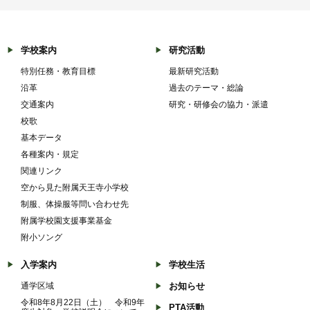
学校案内
研究活動
特別任務・教育目標
最新研究活動
沿革
過去のテーマ・総論
交通案内
研究・研修会の協力・派遣
校歌
基本データ
各種案内・規定
関連リンク
空から見た附属天王寺小学校
制服、体操服等問い合わせ先
附属学校園支援事業基金
附小ソング
入学案内
学校生活
通学区域
お知らせ
令和8年8月22日（土） 令和9年
PTA活動