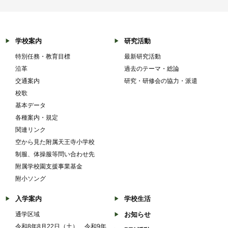
学校案内
研究活動
特別任務・教育目標
最新研究活動
沿革
過去のテーマ・総論
交通案内
研究・研修会の協力・派遣
校歌
基本データ
各種案内・規定
関連リンク
空から見た附属天王寺小学校
制服、体操服等問い合わせ先
附属学校園支援事業基金
附小ソング
入学案内
学校生活
通学区域
お知らせ
令和8年8月22日（土） 令和9年