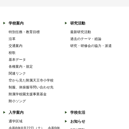
学校案内
研究活動
特別任務・教育目標
最新研究活動
沿革
過去のテーマ・総論
交通案内
研究・研修会の協力・派遣
校歌
基本データ
各種案内・規定
関連リンク
空から見た附属天王寺小学校
制服、体操服等問い合わせ先
附属学校園支援事業基金
附小ソング
入学案内
学校生活
通学区域
お知らせ
令和8年8月22日（土） 令和9年