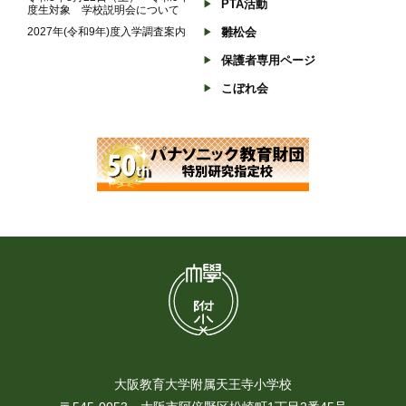
PTA活動
度生対象 学校説明会について
2027年(令和9年)度入学調査案内
雛松会
保護者専用ページ
こぼれ会
大阪教育大学附属天王寺小学校