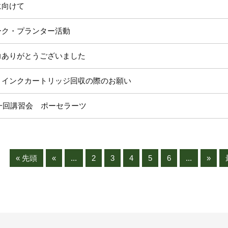
に向けて
ーク・プランター活動
力ありがとうございました
とインクカートリッジ回収の際のお願い
第一回講習会 ポーセラーツ
« 先頭
«
...
2
3
4
5
6
...
»