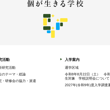
究活動
入学案内
新研究活動
通学区域
去のテーマ・総論
令和8年8月22日（土） 令
生対象 学校説明会について
究・研修会の協力・派遣
2027年(令和9年)度入学調査