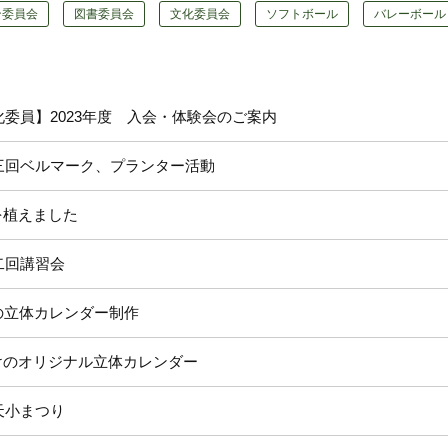
ン委員会
図書委員会
文化委員会
ソフトボール
バレーボール
文化委員】2023年度 入会・体験会のご案内
第三回ベルマーク、プランター活動
を植えました
第二回講習会
の立体カレンダー制作
けのオリジナル立体カレンダー
附天小まつり