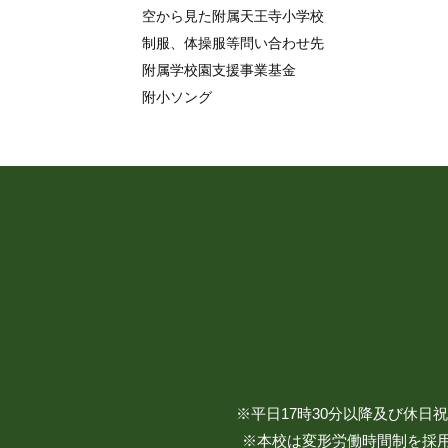
空から見た附属天王寺小学校
制服、体操服等問い合わせ先
附属学校園支援事業基金
附小ソング
※平日17時30分以降及び休
※本校は変形労働時間制を採用