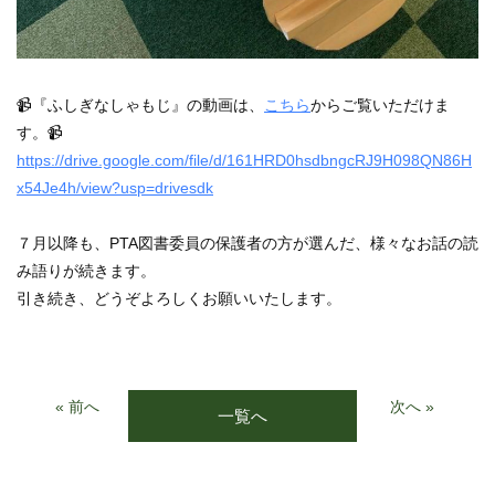
📹『ふしぎなしゃもじ』の動画は、
こちら
からご覧いただけま
す。📹
https://drive.google.com/file/d/161HRD0hsdbngcRJ9H098QN86H
x54Je4h/view?usp=drivesdk
７月以降も、PTA図書委員の保護者の方が選んだ、様々なお話の読
み語りが続きます。
引き続き、どうぞよろしくお願いいたします。
« 前へ
次へ »
一覧へ