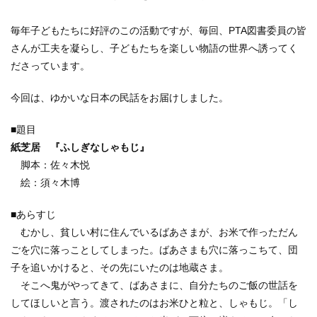
毎年子どもたちに好評のこの活動ですが、毎回、PTA図書委員の皆
さんが工夫を凝らし、子どもたちを楽しい物語の世界へ誘ってく
ださっています。
今回は、ゆかいな日本の民話をお届けしました。
■題目
紙芝居 『ふしぎなしゃもじ』
脚本：佐々木悦
絵：須々木博
■あらすじ
むかし、貧しい村に住んでいるばあさまが、お米で作っただん
ごを穴に落っことしてしまった。ばあさまも穴に落っこちて、団
子を追いかけると、その先にいたのは地蔵さま。
そこへ鬼がやってきて、ばあさまに、自分たちのご飯の世話を
してほしいと言う。渡されたのはお米ひと粒と、しゃもじ。「し