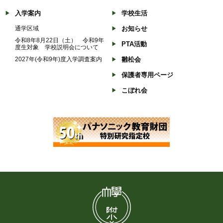
入学案内
学校生活
通学区域
お知らせ
令和8年8月22日（土） 令和9年
PTA活動
度生対象 学校説明会について
2027年(令和9年)度入学調査案内
雛松会
保護者専用ページ
こぼれ会