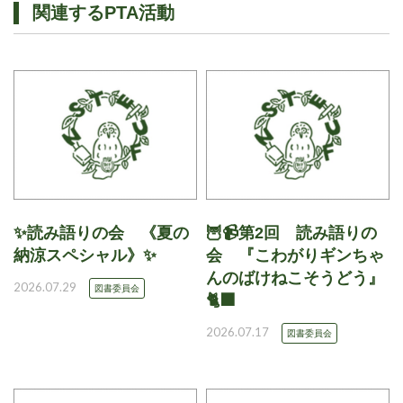
関連するPTA活動
✨読み語りの会 《夏の
🦉📹第2回 読み語りの
納涼スペシャル》✨
会 『こわがりギンちゃ
んのばけねこそうどう』
2026.07.29
図書委員会
🐈‍⬛
2026.07.17
図書委員会