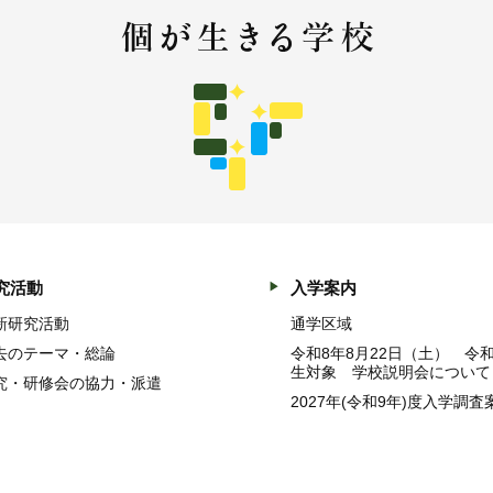
究活動
入学案内
新研究活動
通学区域
去のテーマ・総論
令和8年8月22日（土） 令
生対象 学校説明会について
究・研修会の協力・派遣
2027年(令和9年)度入学調査