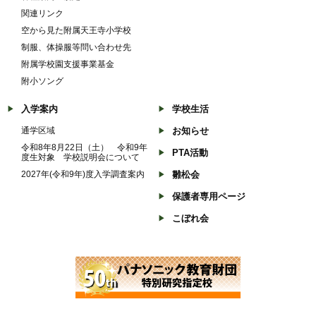
関連リンク
空から見た附属天王寺小学校
制服、体操服等問い合わせ先
附属学校園支援事業基金
附小ソング
入学案内
学校生活
通学区域
お知らせ
令和8年8月22日（土） 令和9年
PTA活動
度生対象 学校説明会について
2027年(令和9年)度入学調査案内
雛松会
保護者専用ページ
こぼれ会