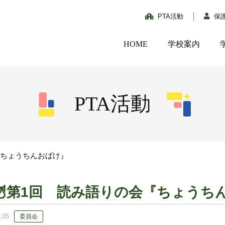
PTA活動
保
HOME
学校案内
PTA活動
『ちょうちんおばけ』
🦉第1回 読み語りの会『ちょうち
.05
委員会