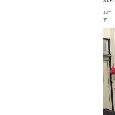
夏の訪
お忙し
す。