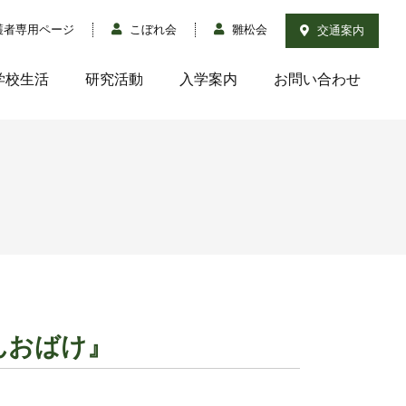
護者専用ページ
こぼれ会
雛松会
交通案内
学校生活
研究活動
入学案内
お問い合わせ
んおばけ』