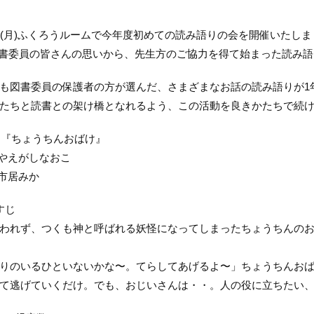
日(月)ふくろうルームで今年度初めての読み語りの会を開催いたしま
図書委員の皆さんの思いから、先生方のご協力を得て始まった読み語
も図書委員の保護者の方が選んだ、さまざまなお話の読み語りが1
たちと読書との架け橋となれるよう、この活動を良きかたちで続
 『ちょうちんおばけ』
: やえがしなおこ
 市居みか
すじ
われず、つくも神と呼ばれる妖怪になってしまったちょうちんの
りのいるひといないかな〜。てらしてあげるよ〜」ちょうちんお
て逃げていくだけ。でも、おじいさんは・・。人の役に立ちたい、