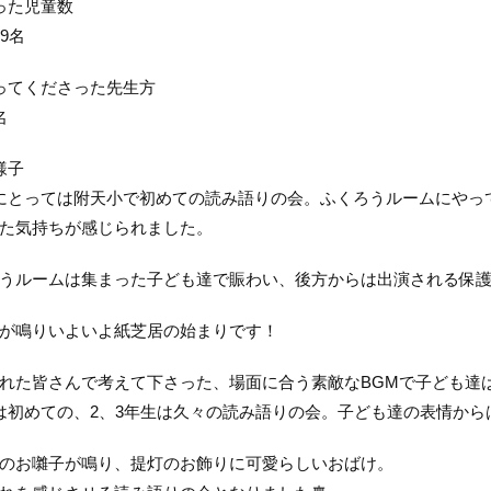
まった児童数
9名
まってくださった先生方
名
の様子
にとっては附天小で初めての読み語りの会。ふくろうルームにやっ
た気持ちが感じられました。
うルームは集まった子ども達で賑わい、後方からは出演される保
が鳴りいよいよ紙芝居の始まりです！
れた皆さんで考えて下さった、場面に合う素敵なBGMで子ども達
は初めての、2、3年生は久々の読み語りの会。子ども達の表情か
のお囃子が鳴り、提灯のお飾りに可愛らしいおばけ。