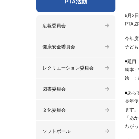
PTA活動
6月2
PTA
広報委員会
今年度
健康安全委員会
子ども
◾題目
レクリエーション委員会
脚本 
絵 :
図書委員会
◾あら
長年使
ます。
文化委員会
「あか
わがっ
ソフトボール