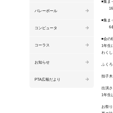
◾️集
16
バレーボール
◾️集
6
コンピュータ
◾️会
コーラス
1年生
わくし
お知らせ
ふくろ
拍子木
PTA広報だより
出演さ
1年生
お祭り