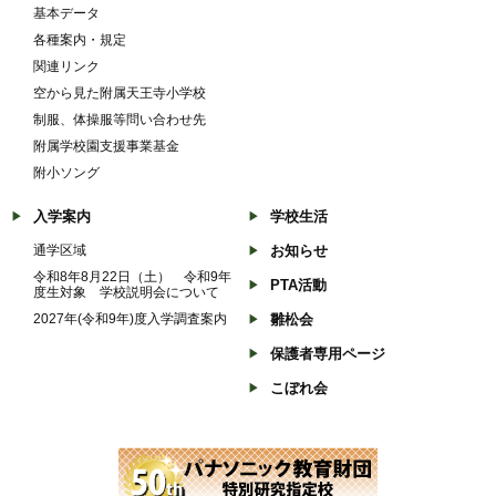
基本データ
各種案内・規定
関連リンク
空から見た附属天王寺小学校
制服、体操服等問い合わせ先
附属学校園支援事業基金
附小ソング
入学案内
学校生活
通学区域
お知らせ
令和8年8月22日（土） 令和9年
PTA活動
度生対象 学校説明会について
2027年(令和9年)度入学調査案内
雛松会
保護者専用ページ
こぼれ会