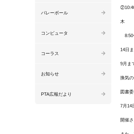
②10:4
バレーボール
木
コンピュータ
8:50
14日
コーラス
9月ま
お知らせ
換気の
図書委
PTA広報だより
7月1
開催さ
また、