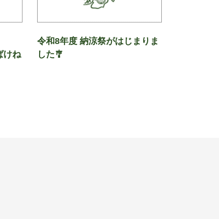
の会
令和8年度 納涼祭がはじまりま
ばけね
した🎐