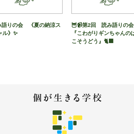
み語りの会 《夏の納涼ス
🦉📹第2回 読み語り
ャル》✨
『こわがりギンちゃんの
こそうどう』🐈‍⬛