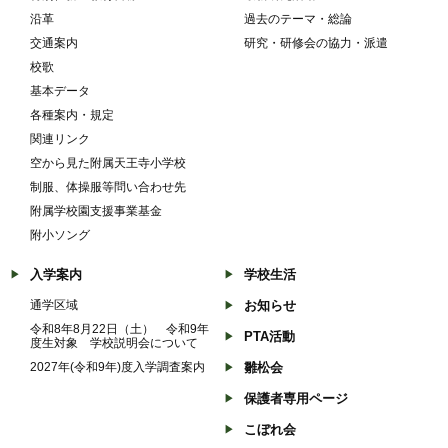
沿革
過去のテーマ・総論
交通案内
研究・研修会の協力・派遣
校歌
基本データ
各種案内・規定
関連リンク
空から見た附属天王寺小学校
制服、体操服等問い合わせ先
附属学校園支援事業基金
附小ソング
入学案内
学校生活
通学区域
お知らせ
令和8年8月22日（土） 令和9年
PTA活動
度生対象 学校説明会について
2027年(令和9年)度入学調査案内
雛松会
保護者専用ページ
こぼれ会