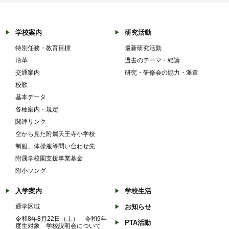
学校案内
研究活動
特別任務・教育目標
最新研究活動
沿革
過去のテーマ・総論
交通案内
研究・研修会の協力・派遣
校歌
基本データ
各種案内・規定
関連リンク
空から見た附属天王寺小学校
制服、体操服等問い合わせ先
附属学校園支援事業基金
附小ソング
入学案内
学校生活
通学区域
お知らせ
令和8年8月22日（土） 令和9年
PTA活動
度生対象 学校説明会について