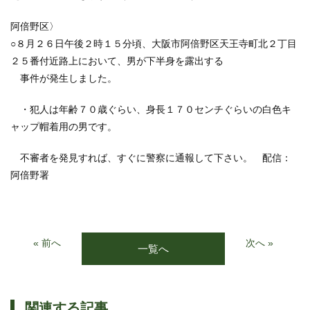
阿倍野区〉
○８月２６日午後２時１５分頃、大阪市阿倍野区天王寺町北２丁目
２５番付近路上において、男が下半身を露出する
事件が発生しました。
・犯人は年齢７０歳ぐらい、身長１７０センチぐらいの白色キ
ャップ帽着用の男です。
不審者を発見すれば、すぐに警察に通報して下さい。 配信：
阿倍野署
« 前へ
次へ »
一覧へ
関連する記事