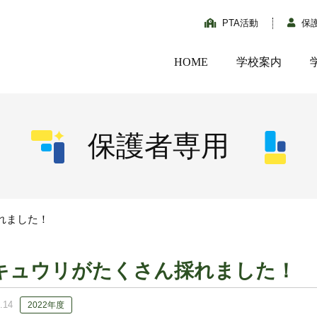
PTA活動
保
HOME
学校案内
保護者専用
れました！
キュウリがたくさん採れました！
.14
2022年度