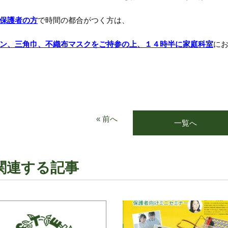
保護者の方
で時間の都合がつく方は、
ン、三角巾、不織布マスクをご持参の上、１４時半に家庭科室
に
« 前へ
一覧へ
関連する記事