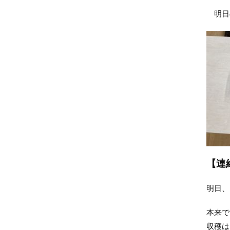
明日
【連
明日、
本来で
収穫は