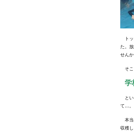
トップ
た。放
せんか
そこ
学
という
て…。
本当な
収穫し