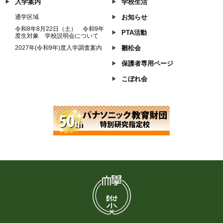
入学案内
学校生活
通学区域
お知らせ
令和8年8月22日（土） 令和9年
PTA活動
度生対象 学校説明会について
2027年(令和9年)度入学調査案内
雛松会
保護者専用ページ
こぼれ会