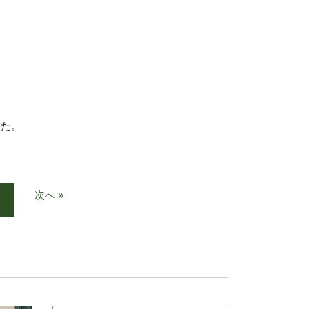
した。
次へ »