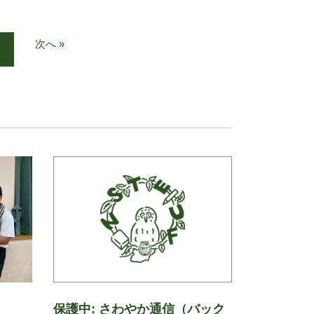
次へ »
保護中: さわやか通信（バック