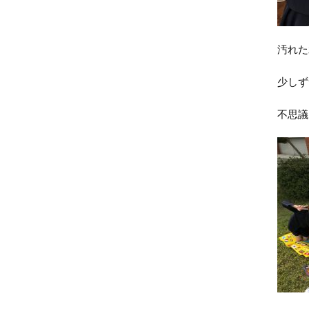
汚れた
少しず
不思議