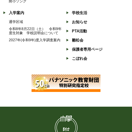
附小ソング
入学案内
学校生活
通学区域
お知らせ
令和8年8月22日（土） 令和9年
PTA活動
度生対象 学校説明会について
2027年(令和9年)度入学調査案内
雛松会
保護者専用ページ
こぼれ会