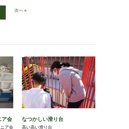
次へ »
ニア会
なつかしい滑り台
ュニア会
高い高い滑り台