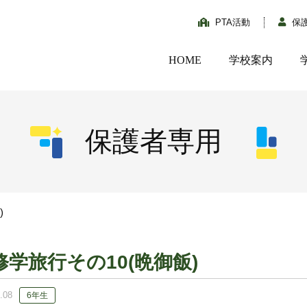
PTA活動
保
HOME
学校案内
保護者専用
)
修学旅行その10(晩御飯)
.08
6年生