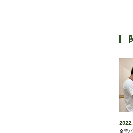
202
金管バ