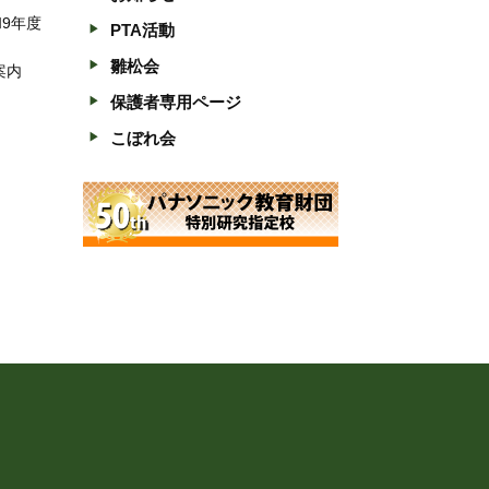
和9年度
PTA活動
雛松会
案内
保護者専用ページ
こぼれ会