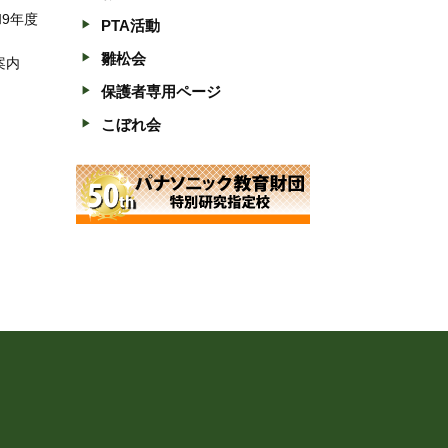
和9年度
PTA活動
雛松会
案内
保護者専用ページ
こぼれ会