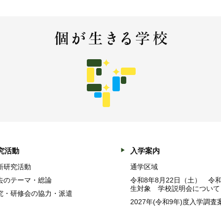
究活動
入学案内
新研究活動
通学区域
去のテーマ・総論
令和8年8月22日（土） 令
生対象 学校説明会について
究・研修会の協力・派遣
2027年(令和9年)度入学調査