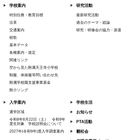
学校案内
研究活動
特別任務・教育目標
最新研究活動
沿革
過去のテーマ・総論
交通案内
研究・研修会の協力・派遣
校歌
基本データ
各種案内・規定
関連リンク
空から見た附属天王寺小学校
制服、体操服等問い合わせ先
附属学校園支援事業基金
附小ソング
入学案内
学校生活
通学区域
お知らせ
令和8年8月22日（土） 令和9年
PTA活動
度生対象 学校説明会について
2027年(令和9年)度入学調査案内
雛松会