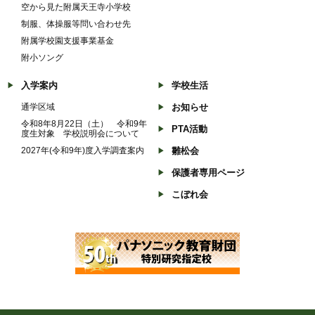
空から見た附属天王寺小学校
制服、体操服等問い合わせ先
附属学校園支援事業基金
附小ソング
入学案内
学校生活
通学区域
お知らせ
令和8年8月22日（土） 令和9年
PTA活動
度生対象 学校説明会について
2027年(令和9年)度入学調査案内
雛松会
保護者専用ページ
こぼれ会