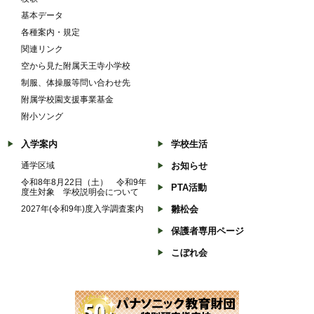
基本データ
各種案内・規定
関連リンク
空から見た附属天王寺小学校
制服、体操服等問い合わせ先
附属学校園支援事業基金
附小ソング
入学案内
学校生活
通学区域
お知らせ
令和8年8月22日（土） 令和9年
PTA活動
度生対象 学校説明会について
2027年(令和9年)度入学調査案内
雛松会
保護者専用ページ
こぼれ会