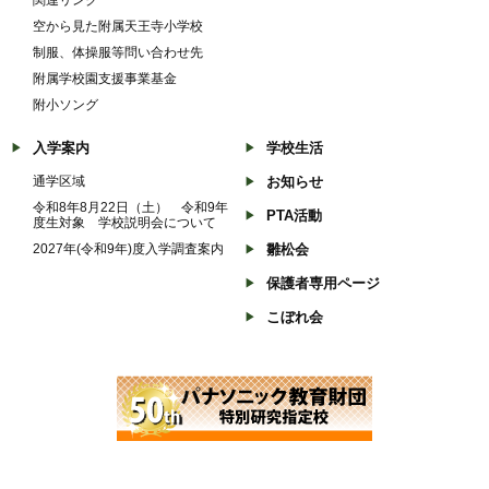
空から見た附属天王寺小学校
制服、体操服等問い合わせ先
附属学校園支援事業基金
附小ソング
入学案内
学校生活
通学区域
お知らせ
令和8年8月22日（土） 令和9年
PTA活動
度生対象 学校説明会について
2027年(令和9年)度入学調査案内
雛松会
保護者専用ページ
こぼれ会