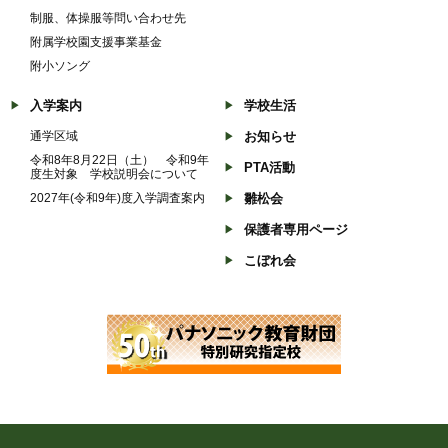
制服、体操服等問い合わせ先
附属学校園支援事業基金
附小ソング
入学案内
学校生活
通学区域
お知らせ
令和8年8月22日（土） 令和9年
PTA活動
度生対象 学校説明会について
2027年(令和9年)度入学調査案内
雛松会
保護者専用ページ
こぼれ会