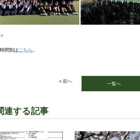
＞
時間割は
こちら
。
« 前へ
一覧へ
関連する記事