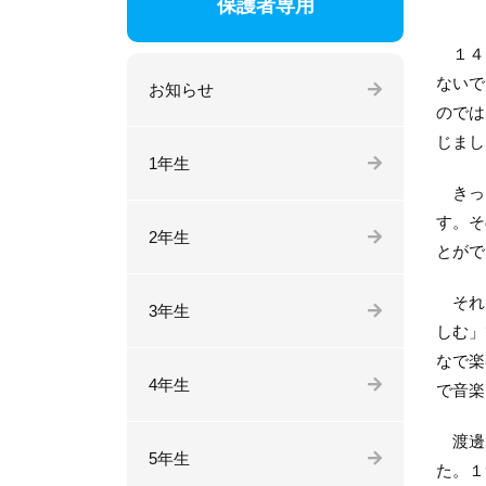
保護者専用
１４２
ないで
お知らせ
のでは
じまし
1年生
きっと
す。そ
2年生
とがで
それと
3年生
しむ」
なで楽
4年生
で音楽
渡邊先
5年生
た。１