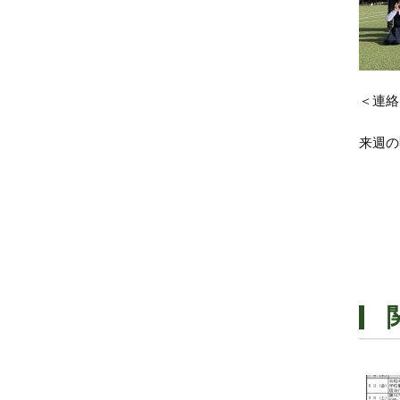
＜連絡
来週の