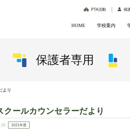
PTA活動
保
HOME
学校案内
保護者専用
だより
スクールカウンセラーだより
.19
2021年度