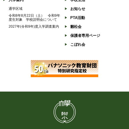
通学区域
お知らせ
令和8年8月22日（土） 令和9年
PTA活動
度生対象 学校説明会について
2027年(令和9年)度入学調査案内
雛松会
保護者専用ページ
こぼれ会