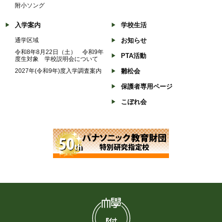
附小ソング
入学案内
学校生活
通学区域
お知らせ
令和8年8月22日（土） 令和9年
PTA活動
度生対象 学校説明会について
2027年(令和9年)度入学調査案内
雛松会
保護者専用ページ
こぼれ会