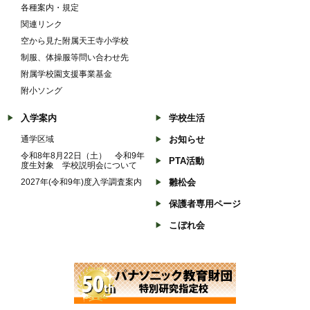
各種案内・規定
関連リンク
空から見た附属天王寺小学校
制服、体操服等問い合わせ先
附属学校園支援事業基金
附小ソング
入学案内
学校生活
通学区域
お知らせ
令和8年8月22日（土） 令和9年
PTA活動
度生対象 学校説明会について
2027年(令和9年)度入学調査案内
雛松会
保護者専用ページ
こぼれ会