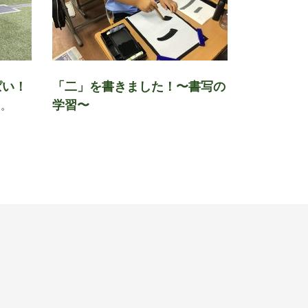
ぱい！
「二」を書きました！〜書写の
学習〜
す。