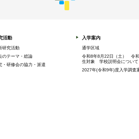
究活動
入学案内
新研究活動
通学区域
去のテーマ・総論
令和8年8月22日（土） 令
生対象 学校説明会について
究・研修会の協力・派遣
2027年(令和9年)度入学調査