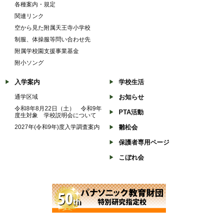
各種案内・規定
関連リンク
空から見た附属天王寺小学校
制服、体操服等問い合わせ先
附属学校園支援事業基金
附小ソング
入学案内
学校生活
通学区域
お知らせ
令和8年8月22日（土） 令和9年
PTA活動
度生対象 学校説明会について
2027年(令和9年)度入学調査案内
雛松会
保護者専用ページ
こぼれ会