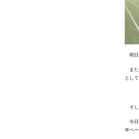
明日
また、
として
そし
今日は
半ペー