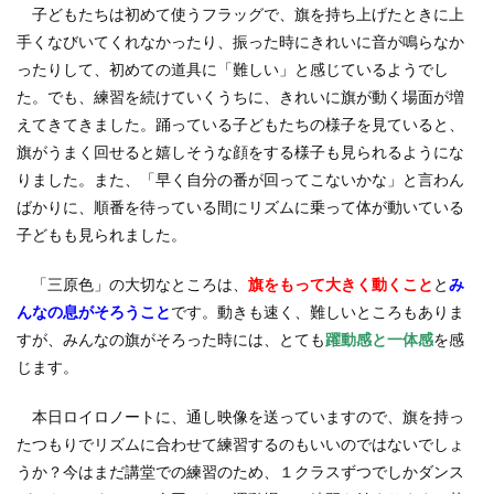
子どもたちは初めて使うフラッグで、旗を持ち上げたときに上
手くなびいてくれなかったり、振った時にきれいに音が鳴らなか
ったりして、初めての道具に「難しい」と感じているようでし
た。でも、練習を続けていくうちに、きれいに旗が動く場面が増
えてきてきました。踊っている子どもたちの様子を見ていると、
旗がうまく回せると嬉しそうな顔をする様子も見られるようにな
りました。また、「早く自分の番が回ってこないかな」と言わん
ばかりに、順番を待っている間にリズムに乗って体が動いている
子どもも見られました。
「三原色」の大切なところは、
旗をもって大きく動くこと
と
み
んなの息がそろうこと
です。動きも速く、難しいところもありま
すが、みんなの旗がそろった時には、とても
躍動感と一体感
を感
じます。
本日ロイロノートに、通し映像を送っていますので、旗を持っ
たつもりでリズムに合わせて練習するのもいいのではないでしょ
うか？今はまだ講堂での練習のため、１クラスずつでしかダンス