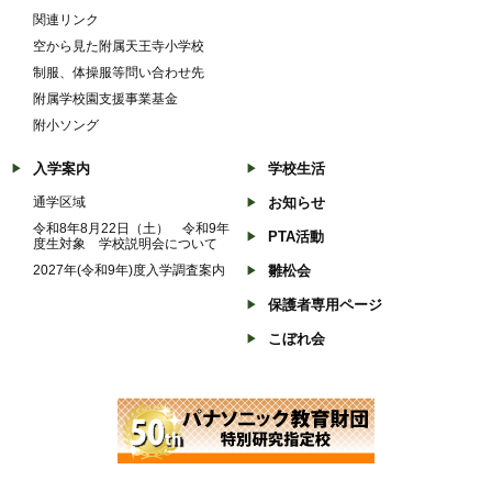
関連リンク
空から見た附属天王寺小学校
制服、体操服等問い合わせ先
附属学校園支援事業基金
附小ソング
入学案内
学校生活
通学区域
お知らせ
令和8年8月22日（土） 令和9年
PTA活動
度生対象 学校説明会について
2027年(令和9年)度入学調査案内
雛松会
保護者専用ページ
こぼれ会