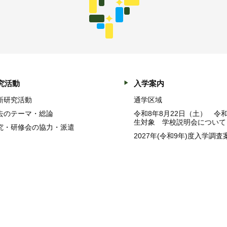
究活動
入学案内
新研究活動
通学区域
去のテーマ・総論
令和8年8月22日（土） 令
生対象 学校説明会について
究・研修会の協力・派遣
2027年(令和9年)度入学調査