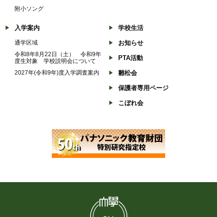
附小ソング
入学案内
学校生活
通学区域
お知らせ
令和8年8月22日（土） 令和9年
PTA活動
度生対象 学校説明会について
2027年(令和9年)度入学調査案内
雛松会
保護者専用ページ
こぼれ会