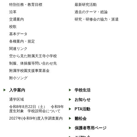
特別任務・教育目標
最新研究活動
沿革
過去のテーマ・総論
交通案内
研究・研修会の協力・派遣
校歌
基本データ
各種案内・規定
関連リンク
空から見た附属天王寺小学校
制服、体操服等問い合わせ先
附属学校園支援事業基金
附小ソング
入学案内
学校生活
通学区域
お知らせ
令和8年8月22日（土） 令和9年
PTA活動
度生対象 学校説明会について
2027年(令和9年)度入学調査案内
雛松会
保護者専用ページ