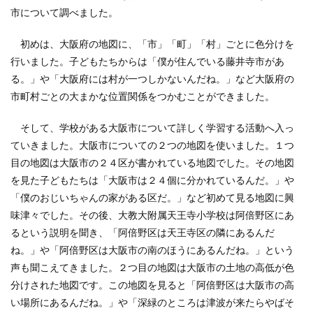
市について調べました。
初めは、大阪府の地図に、「市」「町」「村」ごとに色分けを
行いました。子どもたちからは「僕が住んでいる藤井寺市があ
る。」や「大阪府には村が一つしかないんだね。」など大阪府の
市町村ごとの大まかな位置関係をつかむことができました。
そして、学校がある大阪市について詳しく学習する活動へ入っ
ていきました。大阪市についての２つの地図を使いました。１つ
目の地図は大阪市の２４区が書かれている地図でした。その地図
を見た子どもたちは「大阪市は２４個に分かれているんだ。」や
「僕のおじいちゃんの家がある区だ。」など初めて見る地図に興
味津々でした。その後、大教大附属天王寺小学校は阿倍野区にあ
るという説明を聞き、「阿倍野区は天王寺区の隣にあるんだ
ね。」や「阿倍野区は大阪市の南のほうにあるんだね。」という
声も聞こえてきました。２つ目の地図は大阪市の土地の高低が色
分けされた地図です。この地図を見ると「阿倍野区は大阪市の高
い場所にあるんだね。」や「深緑のところは津波が来たらやばそ